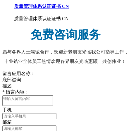
质量管理体系认证证书 CN
质量管理体系认证证书 CN
免费咨询服务
愿与各界人士竭诚合作，欢迎新老朋友光临我公司指导工作，
丰业锆业全体员工热情欢迎各界朋友光临惠顾，共创伟业！
留言应用名称：
底部咨询
描述：
*
留言内容：
手机：
邮箱：