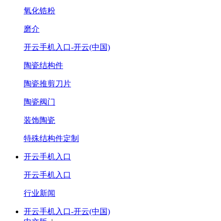
氧化锆粉
磨介
开云手机入口-开云(中国)
陶瓷结构件
陶瓷推剪刀片
陶瓷阀门
装饰陶瓷
特殊结构件定制
开云手机入口
开云手机入口
行业新闻
开云手机入口-开云(中国)