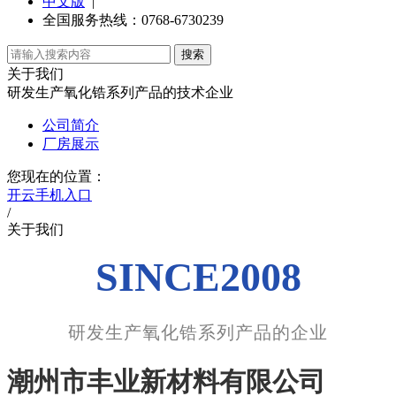
中文版
|
全国服务热线：0768-6730239
关于我们
研发生产氧化锆系列产品的技术企业
公司简介
厂房展示
您现在的位置：
开云手机入口
/
关于我们
SINCE2008
研发生产氧化锆系列产品的企业
潮州市丰业新材料有限公司