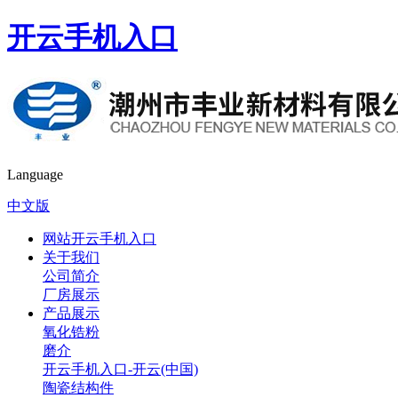
开云手机入口
Language
中文版
网站开云手机入口
关于我们
公司简介
厂房展示
产品展示
氧化锆粉
磨介
开云手机入口-开云(中国)
陶瓷结构件