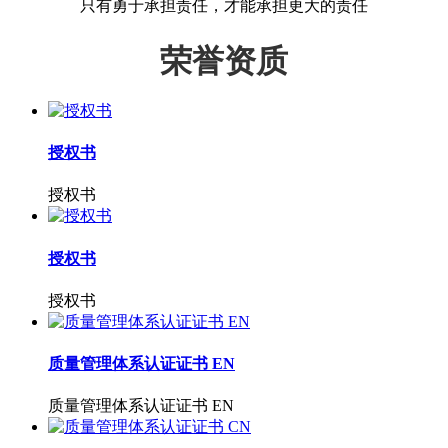
只有勇于承担责任，才能承担更大的责任
荣誉资质
授权书
授权书
授权书
授权书
质量管理体系认证证书 EN
质量管理体系认证证书 EN