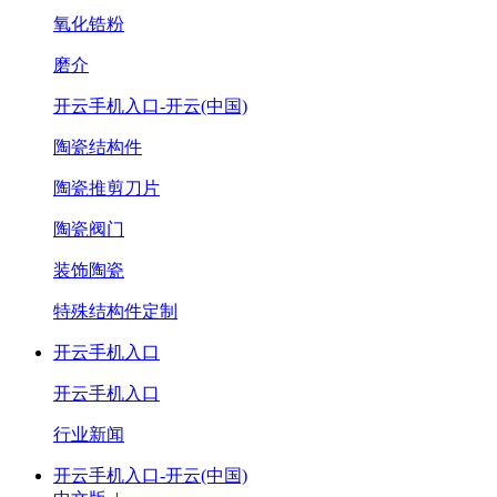
氧化锆粉
磨介
开云手机入口-开云(中国)
陶瓷结构件
陶瓷推剪刀片
陶瓷阀门
装饰陶瓷
特殊结构件定制
开云手机入口
开云手机入口
行业新闻
开云手机入口-开云(中国)