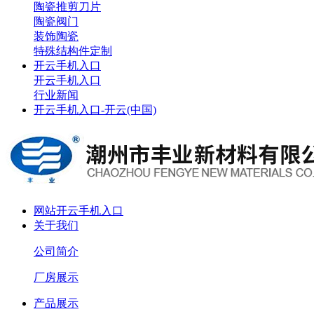
陶瓷推剪刀片
陶瓷阀门
装饰陶瓷
特殊结构件定制
开云手机入口
开云手机入口
行业新闻
开云手机入口-开云(中国)
网站开云手机入口
关于我们
公司简介
厂房展示
产品展示