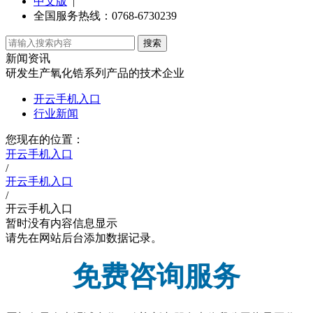
中文版
|
全国服务热线：0768-6730239
新闻资讯
研发生产氧化锆系列产品的技术企业
开云手机入口
行业新闻
您现在的位置：
开云手机入口
/
开云手机入口
/
开云手机入口
暂时没有内容信息显示
请先在网站后台添加数据记录。
免费咨询服务