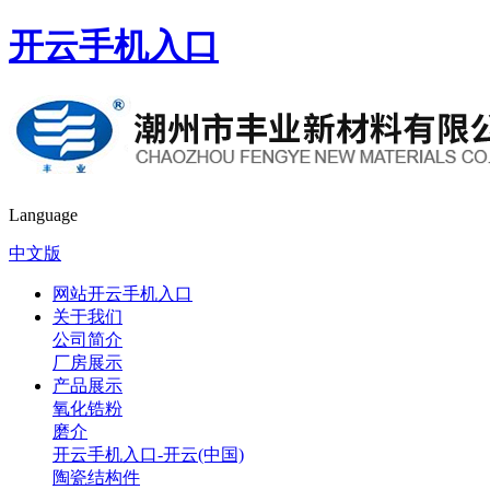
开云手机入口
Language
中文版
网站开云手机入口
关于我们
公司简介
厂房展示
产品展示
氧化锆粉
磨介
开云手机入口-开云(中国)
陶瓷结构件