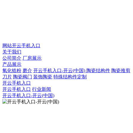
QQ：925753031
QQ：2873666207
微信号：fengyegaoye
网站开云手机入口
关于我们
公司简介
厂房展示
产品展示
氧化锆粉
磨介
开云手机入口-开云(中国)
陶瓷结构件
陶瓷推剪
刀片
陶瓷阀门
装饰陶瓷
特殊结构件定制
开云手机入口
开云手机入口
行业新闻
开云手机入口-开云(中国)
扫描二维码官网
COPYRIGHT © 2021 潮州市丰业新材料有限公司 All Rights
Reserved