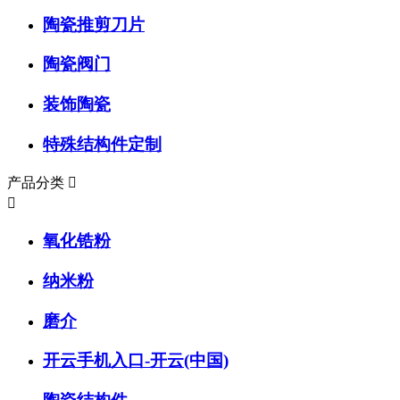
陶瓷推剪刀片
陶瓷阀门
装饰陶瓷
特殊结构件定制
产品分类


氧化锆粉
纳米粉
磨介
开云手机入口-开云(中国)