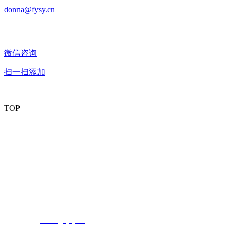
donna@fysy.cn
微信咨询
扫一扫添加
TOP
潮州市丰业新材料有限公司
内销部：
电话：
+86 -768-6730239
传真：+86 -768-6732199
联系人：成淡漩
电子邮箱：
donna@fysy.cn