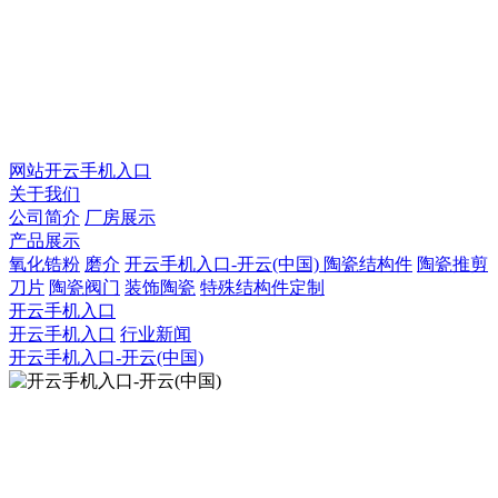
QQ：925753031
QQ：2873666207
微信号：fengyegaoye
网站开云手机入口
关于我们
公司简介
厂房展示
产品展示
氧化锆粉
磨介
开云手机入口-开云(中国)
陶瓷结构件
陶瓷推剪
刀片
陶瓷阀门
装饰陶瓷
特殊结构件定制
开云手机入口
开云手机入口
行业新闻
开云手机入口-开云(中国)
扫描二维码官网
COPYRIGHT © 2021 潮州市丰业新材料有限公司 All Rights
Reserved