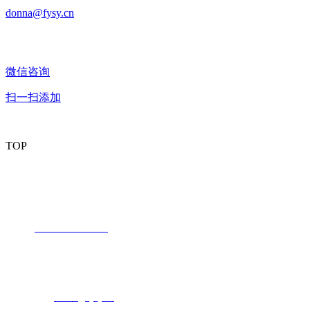
donna@fysy.cn
微信咨询
扫一扫添加
TOP
潮州市丰业新材料有限公司
内销部：
电话：
+86 -768-6730239
传真：+86 -768-6732199
联系人：成淡漩
电子邮箱：
donna@fysy.cn