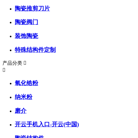
陶瓷推剪刀片
陶瓷阀门
装饰陶瓷
特殊结构件定制
产品分类


氧化锆粉
纳米粉
磨介
开云手机入口-开云(中国)