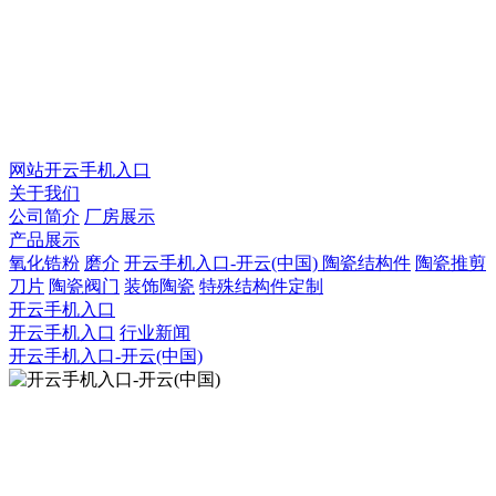
QQ：925753031
QQ：2873666207
微信号：fengyegaoye
网站开云手机入口
关于我们
公司简介
厂房展示
产品展示
氧化锆粉
磨介
开云手机入口-开云(中国)
陶瓷结构件
陶瓷推剪
刀片
陶瓷阀门
装饰陶瓷
特殊结构件定制
开云手机入口
开云手机入口
行业新闻
开云手机入口-开云(中国)
扫描二维码官网
COPYRIGHT © 2021 潮州市丰业新材料有限公司 All Rights
Reserved