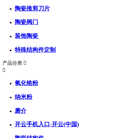
陶瓷推剪刀片
陶瓷阀门
装饰陶瓷
特殊结构件定制
产品分类


氧化锆粉
纳米粉
磨介
开云手机入口-开云(中国)