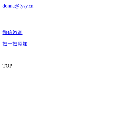
donna@fysy.cn
微信咨询
扫一扫添加
TOP
潮州市丰业新材料有限公司
内销部：
电话：
+86 -768-6730239
传真：+86 -768-6732199
联系人：成淡漩
电子邮箱：
donna@fysy.cn