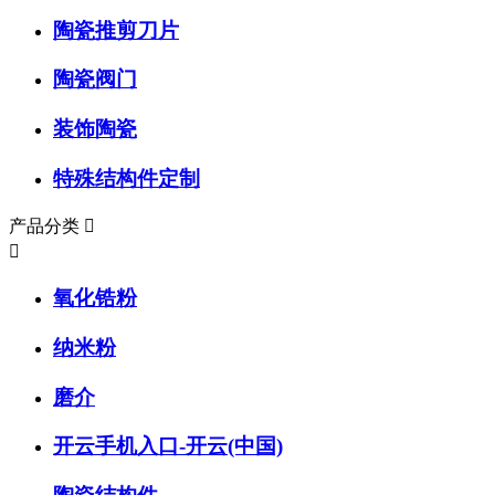
陶瓷推剪刀片
陶瓷阀门
装饰陶瓷
特殊结构件定制
产品分类


氧化锆粉
纳米粉
磨介
开云手机入口-开云(中国)