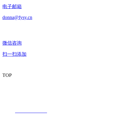
电子邮箱
donna@fysy.cn
微信咨询
扫一扫添加
TOP
潮州市丰业新材料有限公司
内销部：
电话：
+86 -768-6730239
传真：+86 -768-6732199
联系人：成淡漩