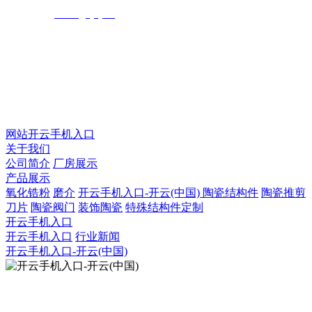
电子邮箱：
donna@fysy.cn
QQ：925753031
QQ：2873666207
微信号：fengyegaoye
网站开云手机入口
关于我们
公司简介
厂房展示
产品展示
氧化锆粉
磨介
开云手机入口-开云(中国)
陶瓷结构件
陶瓷推剪
刀片
陶瓷阀门
装饰陶瓷
特殊结构件定制
开云手机入口
开云手机入口
行业新闻
开云手机入口-开云(中国)
扫描二维码官网